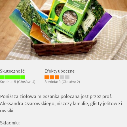
Skuteczność:
Efekty uboczne:
Średnia:
5
(Głosów:
4
)
Średnia:
3
(Głosów:
2
)
Poniższa ziołowa mieszanka polecana jest przez prof.
Aleksandra Ożarowskiego, niszczy lamblie, glisty jelitowe i
owsiki.
Składniki: