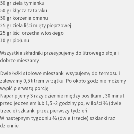
50 gr ziela tymianku
50 gr kłącza tataraku
50 gr korzenia omanu
25 gr ziela liści mięty pieprzowej
25 gr liści orzecha włoskiego
10 gr piołunu
Wszystkie składniki przesypujemy do litrowego słoja i
dobrze mieszamy.
Dwie łyżki stołowe mieszanki wsypujemy do termosu i
zalewamy 0,5 litrem wrzątku. Po około godzinie możemy
wypić pierwszą porcję.
Napar pijemy 3 razy dziennie między posiłkami, 30 minut
przed jedzeniem lub 1,5 -2 godziny po, w ilości ⅔ (dwie
trzecie) szklanki przez pierwszy tydzień.
W następnym tygodniu ⅔ (dwie trzecie) szklanki raz
dziennie.