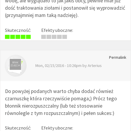
wodę, ale wyglądało to jak jakiś obcy, pewnie miał już
dość traktowania ziołami i postanowił się wyprowadzić
(przynajmniej mam taką nadzieję).
Skuteczność:
Efekty uboczne:
Permalink
Mon, 02/15/2016 - 10:26pm by
Arterius
Do powyżej podanych warto chyba dodać również
czarnuszkę która rzeczywiście pomaga;) Prócz tego
błonnik nierozpuszczalny (lub też stosowanie
równolegle z tym rozpuszczalnym) i pełen sukces:)
Skuteczność:
Efekty uboczne: