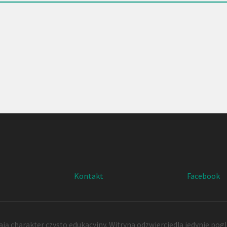
Kontakt
Facebook
ją charakter czysto edukacyjny. Witryna odzwierciedla jedynie pog