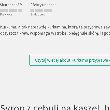
Skuteczność:
Efekty uboczne:
Brak ocen
Brak ocen
Kurkuma, a tak naprawdę kurkumina, którą ta przyprawa zawi
oczyszcza krew, wspomaga wątrobę, pielęgnuje skórę, łagod
Czytaj więcej
about Kurkuma przyprawa o 
Syrop z cebuli na kaszel,