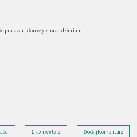
cznie podawać dorosłym oraz dzieciom.
ości
1 komentarz
Dodaj komentarz