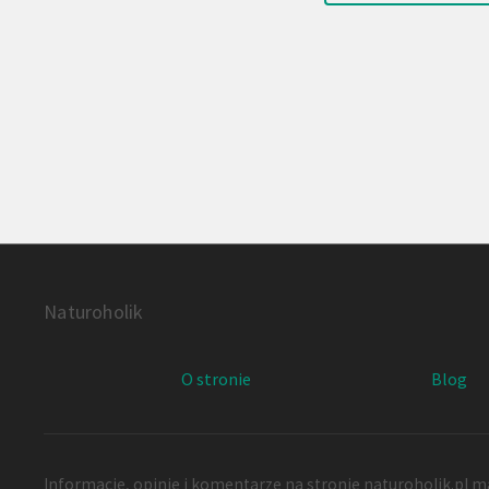
Naturoholik
O stronie
Blog
Informacje, opinie i komentarze na stronie naturoholik.pl ma