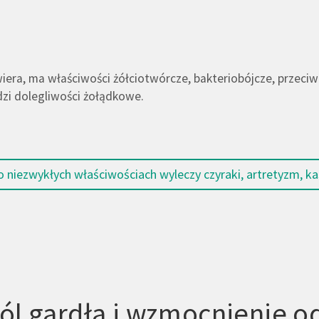
era, ma właściwości żółciotwórcze, bakteriobójcze, przeciwz
zi dolegliwości żołądkowe.
niezwykłych właściwościach wyleczy czyraki, artretyzm, ka
 ból gardła i wzmocnienie 