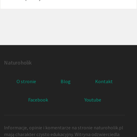
Naturoholik
O stronie
Blog
Kontakt
Facebook
Youtube
Informacje, opinie i komentarze na stronie naturoholik.pl
mają charakter czysto edukacyjny. Witryna odzwierciedla