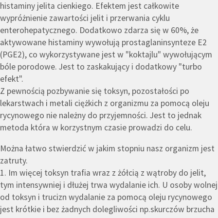
histaminy jelita cienkiego. Efektem jest całkowite
wypróżnienie zawartości jelit i przerwania cyklu
enterohepatycznego. Dodatkowo zdarza się w 60%, że
aktywowane histaminy wywołują prostaglaninsynteze E2
(PGE2), co wykorzystywane jest w "koktajlu" wywołującym
bóle porodowe. Jest to zaskakujący i dodatkowy "turbo
efekt".
Z pewnością pozbywanie się toksyn, pozostałości po
lekarstwach i metali ciężkich z organizmu za pomocą oleju
rycynowego nie należny do przyjemności. Jest to jednak
metoda która w korzystnym czasie prowadzi do celu.
Można łatwo stwierdzić w jakim stopniu nasz organizm jest
zatruty.
1. Im więcej toksyn trafia wraz z żółcią z wątroby do jelit,
tym intensywniej i dłużej trwa wydalanie ich. U osoby wolnej
od toksyn i trucizn wydalanie za pomocą oleju rycynowego
jest krótkie i bez żadnych dolegliwości np.skurczów brzucha