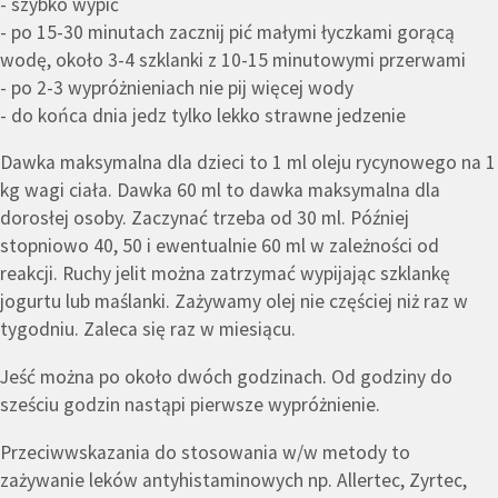
- szybko wypić
- po 15-30 minutach zacznij pić małymi łyczkami gorącą
wodę, około 3-4 szklanki z 10-15 minutowymi przerwami
- po 2-3 wypróżnieniach nie pij więcej wody
- do końca dnia jedz tylko lekko strawne jedzenie
Dawka maksymalna dla dzieci to 1 ml oleju rycynowego na 1
kg wagi ciała. Dawka 60 ml to dawka maksymalna dla
dorosłej osoby. Zaczynać trzeba od 30 ml. Później
stopniowo 40, 50 i ewentualnie 60 ml w zależności od
reakcji. Ruchy jelit można zatrzymać wypijając szklankę
jogurtu lub maślanki. Zażywamy olej nie częściej niż raz w
tygodniu. Zaleca się raz w miesiącu.
Jeść można po około dwóch godzinach. Od godziny do
sześciu godzin nastąpi pierwsze wypróżnienie.
Przeciwwskazania do stosowania w/w metody to
zażywanie leków antyhistaminowych np. Allertec, Zyrtec,