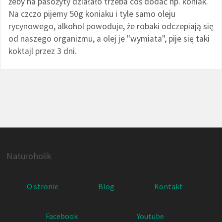
żeby na pasożyty działało trzeba coś dodać np. koniak.
Na czczo pijemy 50g koniaku i tyle samo oleju
rycynowego, alkohol powoduje, że robaki odczepiają się
od naszego organizmu, a olej je "wymiata", pije się taki
koktajl przez 3 dni.
Naturoholik
O stronie
Blog
Kontakt
Facebook
Youtube