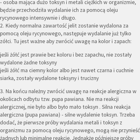
- osoba mająca dużo toksyn i metali ciężkich w organizmie,
będzie przechodziła wydalanie ich za pomocą oleju
rycynowego intensywnie i długo.
2. Kiedy normalna zawartość jelit zostanie wydalona za
pomocą oleju rycynowego, następuje wydalanie już tylko
zółci. Tu jest ważne aby zwrócić uwagę na kolor i zapach:
jeśli żółć jest prawie bez koloru i bez zapachu, nie zostały
wydalone żadne toksyny
jeśli żółć ma ciemny kolor albo jest nawet czarna i cuchnie
siarka, zostały wydalone toksyny i trucizny
3. Na końcu należny zwrócić uwagę na reakcje alergiczna w
okolicach odbytu tzw. pupa pawiana. Nie ma reakcji
alergicznej, nie było albo było mało toksyn . Silna reakcja
alergiczna (pupa pawiana) - silne wydalenie toksyn. Trzeba
dodać, że pierwsze próby wydalania metali i toksyn z
organizmu za pomocą oleju rycynowego, mogą nie przynieść
żadnych lub minimalne reakcje. Jednakże późniejsze próby