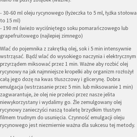
- 30-60 ml oleju rycynowego (łyżeczka to 5 ml, łyżka stołowa
to 15 ml)
- 190 ml świeżo wyciśniętego soku pomarańczowego lub
grapefruitowego (najlepiej zimnego)
Wlać do pojemnika z zakrętką olej, sok i 5 min intensywnie
wstrząsać. Bądź wlać do wysokiego naczynia i elektrycznym
przyrządem miksować przez 1 min. Ważne aby rozbić olej
rycynowy na jak najmniejsze kropelki aby organizm rozłożył
całą jego dozę na kwas tłuszczowy i glicerynę. Dobra
emulgacja (wstrzasanie przez 5 min. lub miksowanie 1 min)
zagwarantuje, że olej nie przeleci przez nasze jelita
niewykorzystany i wydalimy go. Źle zemulgowany olej
rycynowy zanieczyści naszą toaletę brzydkim tłustym
filmem trudnym do usunięcia. Czynność emulgacji oleju
rycynowego jest niezmiernie ważna dla sukcesu tej metody.