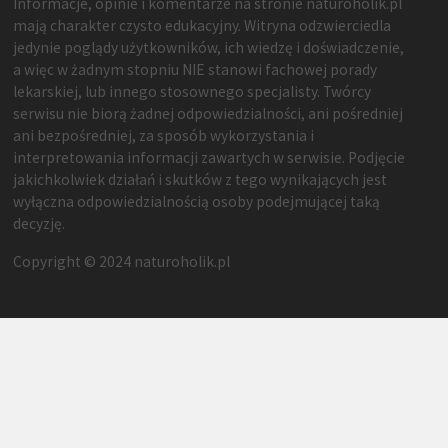
Informacje, opinie i komentarze na stronie naturoholik.pl
mają charakter czysto edukacyjny. Witryna odzwierciedla
jedynie poglądy użytkowników, ich wiedzę i doświadczenie,
a więc w żadnym stopniu NIE stanowi fachowej porady
lekarskiej, lub innego stosownego specjalisty. Twórcy
serwisu nie biorą żadnej odpowiedzialności, ani pośredniej
ani bezpośredniej, za sposób wykorzystania i
interpretowania informacji zawartych w serwisie. Podjęcie
jakichkolwiek działań i skutków z tego wynikających jest
wyłączna odpowiedzialnością osoby podejmującej taką
decyzję.
Copyright © 2024 naturoholik.pl